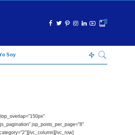
0
Yo Soy
_top_overlap=”150px”
js_pagination” jsp_posts_per_page=”8″
category=”2″][/vc_column][/vc_row]