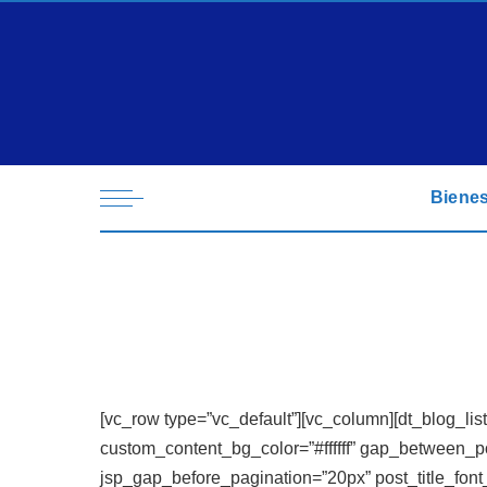
Bienes
[vc_row type=”vc_default”][vc_column][dt_blog_l
custom_content_bg_color=”#ffffff” gap_between_
jsp_gap_before_pagination=”20px” post_title_font