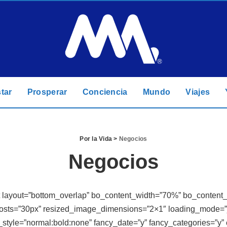
tar
Prosperar
Conciencia
Mundo
Viajes
Por la Vida
>
Negocios
Negocios
ist layout=”bottom_overlap” bo_content_width=”70%” bo_content
posts=”30px” resized_image_dimensions=”2×1″ loading_mode=”
_style=”normal:bold:none” fancy_date=”y” fancy_categories=”y” 