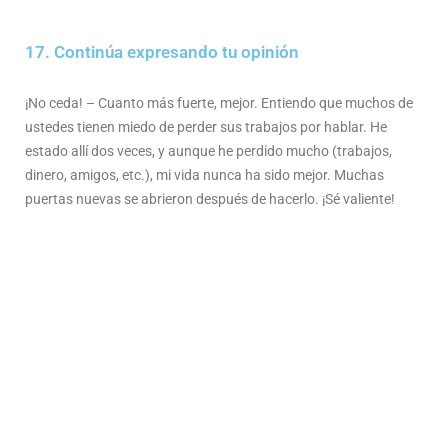
17. Continúa expresando tu opinión
¡No ceda! – Cuanto más fuerte, mejor. Entiendo que muchos de
ustedes tienen miedo de perder sus trabajos por hablar. He
estado allí dos veces, y aunque he perdido mucho (trabajos,
dinero, amigos, etc.), mi vida nunca ha sido mejor. Muchas
puertas nuevas se abrieron después de hacerlo. ¡Sé valiente!
18. Haz más ejercicio y reduce tu tiempo en las
redes sociales en su lugar
Hacer ejercicio es bueno para la salud. Cuando haces ejercicio,
tu cuerpo libera sustancias químicas llamadas endorfinas. Estas
endorfinas interactúan con los receptores de tu cerebro que
reducen tu percepción del dolor. Por otro lado, el uso de las redes
sociales se correlaciona con la depresión, la ansiedad y el